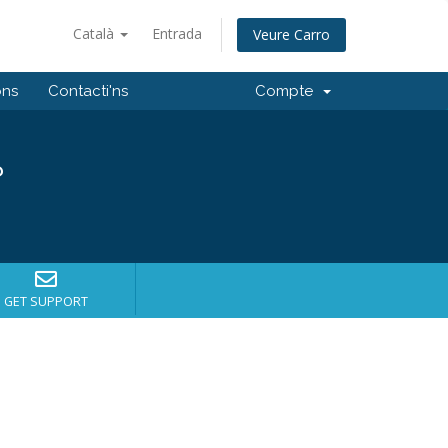
Català
Entrada
Veure Carro
ons
Contacti'ns
Compte
?
GET SUPPORT