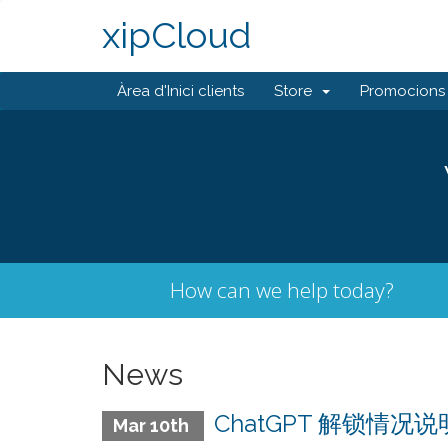
xipCloud
Àrea d'Inici clients
Store
Promocions
How can we help today?
News
ChatGPT 解锁情况说
Mar 10th