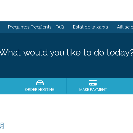
Preguntes Freqüents - FAQ
Estat de la xarxa
Afiliaci
What would you like to do today
ORDER HOSTING
MAKE PAYMENT
明