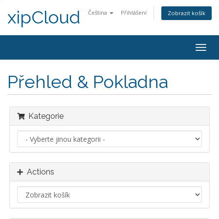
xipCloud
Čeština
Přihlášení
Zobrazit košík
Togg
navig
Přehled & Pokladna
Kategorie
Actions