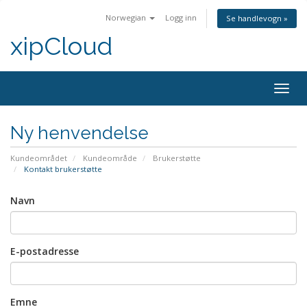
Norwegian
Logg inn
Se handlevogn »
xipCloud
Bytt
navig
Ny henvendelse
Kundeområdet
Kundeområde
Brukerstøtte
Kontakt brukerstøtte
Navn
E-postadresse
Emne