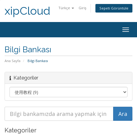
xipCloud
Türkçe
Giriş
Sepeti Görüntüle
Togg
navig
Bilgi Bankası
Ana Sayfa
Bilgi Bankası
Kategoriler
Kategoriler