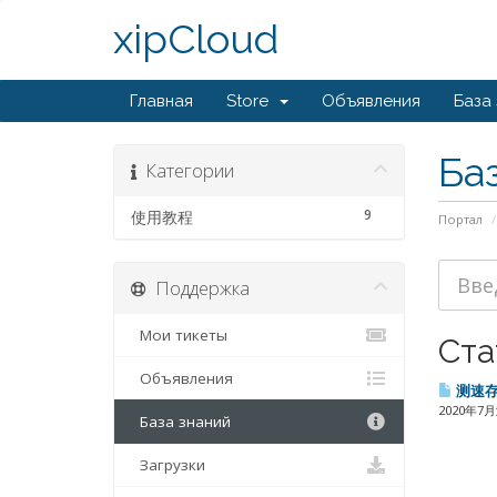
xipCloud
Главная
Store
Объявления
База
Ба
Категории
9
使用教程
Портал
Поддержка
Мои тикеты
Ста
Объявления
测速
2020年7
База знаний
Загрузки