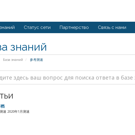
 знаний
Статус сети
Партнерство
Связь с нами
за знаний
База знаний
参考测速
тьи
存档
月测速 2020年1月测速