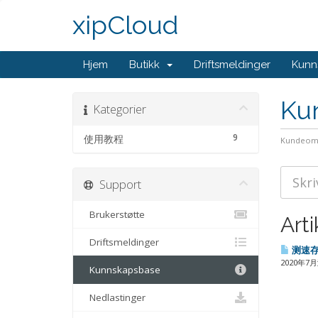
xipCloud
Hjem
Butikk
Driftsmeldinger
Kunn
Ku
Kategorier
9
使用教程
Kundeom
Support
Brukerstøtte
Arti
Driftsmeldinger
测速
2020年7
Kunnskapsbase
Nedlastinger