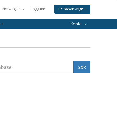
Norwegian
Logg inn
Se handlevogn »
oss
Konto