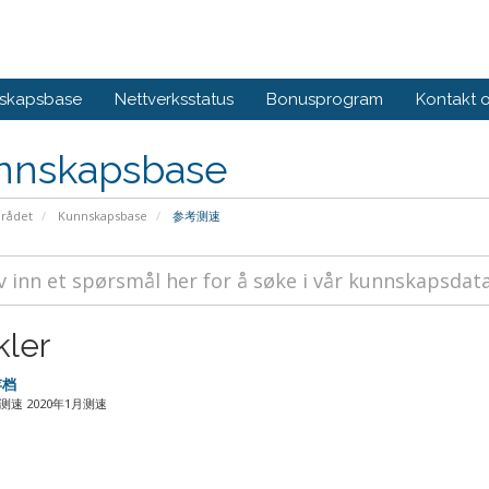
skapsbase
Nettverksstatus
Bonusprogram
Kontakt 
nnskapsbase
rådet
Kunnskapsbase
参考测速
kler
存档
月测速 2020年1月测速