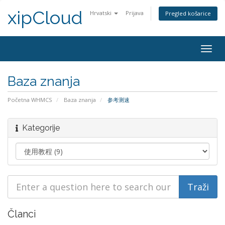
xipCloud
Hrvatski
Prijava
Pregled košarice
Togg
navig
Baza znanja
Početna WHMCS
Baza znanja
参考测速
Kategorije
Članci