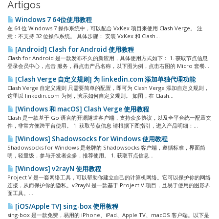
Artigos
Windows 7 64位使用教程
在 64 位 Windows 7 操作系统中，可以配合 VxKex 项目来使用 Clash Verge。 注
意：不支持 32 位操作系统。 具体步骤： 安装 VxKex 和 Clash...
[Android] Clash for Android 使用教程
Clash for Android 是一款发布不久的新应用，具体使用方式如下： 1. 获取节点信息
登录会员中心，点击 服务，再点击产品名称，以下图为例，点击右图的 Micro 套餐...
[Clash Verge 自定义规则] 为 linkedin.com 添加单独代理功能
Clash Verge 自定义规则 只需要简单的配置，即可为 Clash Verge 添加自定义规则，
这里以 linkedin.com 为例，演示如何自定义规则。 如图，在 Clash...
[Windows 和 macOS] Clash Verge 使用教程
Clash 是一款基于 Go 语言的开源隧道客户端，支持众多协议，以及全平台统一配置文
件，非常方便跨平台使用。 1. 获取节点信息 请根据下图指引，进入产品明细：...
[Windows] Shadowsocks for Windows 使用教程
Shadowsocks for Windows 是老牌的 Shadowsocks 客户端，遵循标准，界面简
明，轻量级，参与开发者众多，推荐使用。 1. 获取节点信息...
[Windows] v2rayN 使用教程
Project V 是一套网络工具，可以帮助你建立自己的计算机网络。它可以保护你的网络
连接，从而保护你的隐私。v2rayN 是一款基于 Project V 项目，且易于使用的图形界
面工具。...
[iOS/Apple TV] sing-box 使用教程
sing-box 是一款免费，易用的 iPhone、iPad、Apple TV、macOS 客户端。以下是