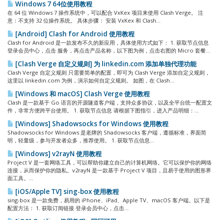
Windows 7 64位使用教程
在 64 位 Windows 7 操作系统中，可以配合 VxKex 项目来使用 Clash Verge。 注
意：不支持 32 位操作系统。 具体步骤： 安装 VxKex 和 Clash...
[Android] Clash for Android 使用教程
Clash for Android 是一款发布不久的新应用，具体使用方式如下： 1. 获取节点信息
登录会员中心，点击 服务，再点击产品名称，以下图为例，点击右图的 Micro 套餐...
[Clash Verge 自定义规则] 为 linkedin.com 添加单独代理功能
Clash Verge 自定义规则 只需要简单的配置，即可为 Clash Verge 添加自定义规则，
这里以 linkedin.com 为例，演示如何自定义规则。 如图，在 Clash...
[Windows 和 macOS] Clash Verge 使用教程
Clash 是一款基于 Go 语言的开源隧道客户端，支持众多协议，以及全平台统一配置文
件，非常方便跨平台使用。 1. 获取节点信息 请根据下图指引，进入产品明细：...
[Windows] Shadowsocks for Windows 使用教程
Shadowsocks for Windows 是老牌的 Shadowsocks 客户端，遵循标准，界面简
明，轻量级，参与开发者众多，推荐使用。 1. 获取节点信息...
[Windows] v2rayN 使用教程
Project V 是一套网络工具，可以帮助你建立自己的计算机网络。它可以保护你的网络
连接，从而保护你的隐私。v2rayN 是一款基于 Project V 项目，且易于使用的图形界
面工具。...
[iOS/Apple TV] sing-box 使用教程
sing-box 是一款免费，易用的 iPhone、iPad、Apple TV、macOS 客户端。以下是
配置方法： 1. 获取订阅链接 登录会员中心，点击...