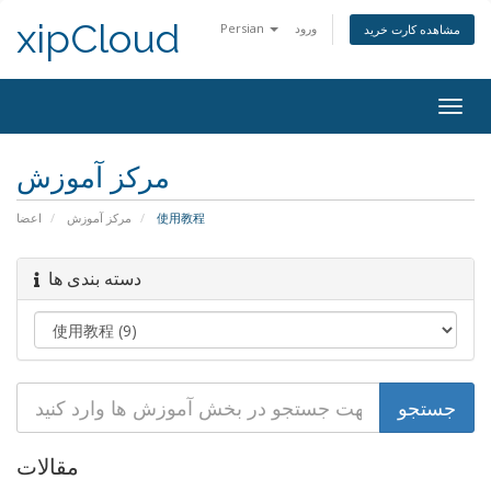
xipCloud
Persian
ورود
مشاهده کارت خرید
Togg
navig
مرکز آموزش
اعضا
مرکز آموزش
使用教程
دسته بندی ها
مقالات