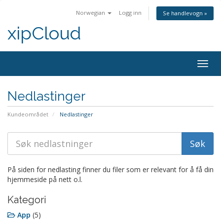
Norwegian
Logg inn
Se handlevogn »
xipCloud
Bytt
navig
Nedlastinger
Kundeområdet
Nedlastinger
På siden for nedlasting finner du filer som er relevant for å få din
hjemmeside på nett o.l.
Kategori
App
(5)