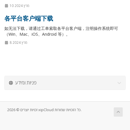
10 מרץ 2024
各平台客户端下载
如无法下载，请通过工单索取各平台客户端，注明操作系统即可
（Win、Mac、iOS、Android 等）。
8 מרץ 2024
פניות ומידע
זכויות יוצרים © 2026 xipCloud כל הזכויות שמורות.