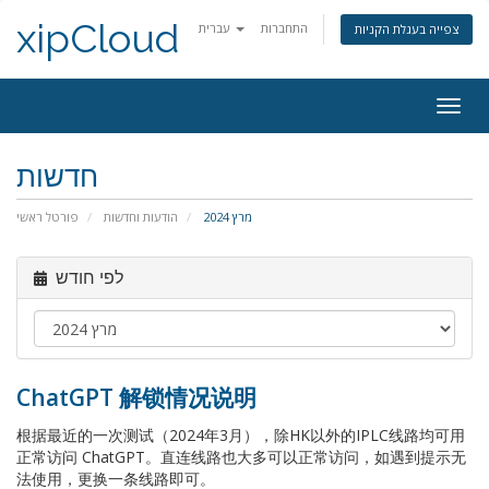
xipCloud
התחברות
עברית
צפייה בעגלת הקניות
פעלת
ניווט
חדשות
מרץ 2024
הודעות וחדשות
פורטל ראשי
לפי חודש
ChatGPT 解锁情况说明
根据最近的一次测试（2024年3月），除HK以外的IPLC线路均可用
正常访问 ChatGPT。直连线路也大多可以正常访问，如遇到提示无
法使用，更换一条线路即可。