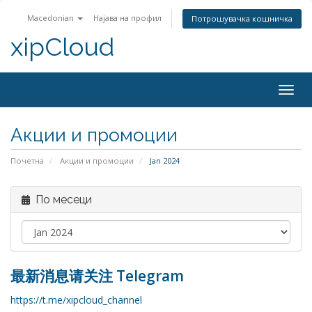
Macedonian
Најава на профил
Потрошувачка кошничка
xipCloud
Togg
navig
Акции и промоции
Почетна
Акции и промоции
Jan 2024
По месеци
最新消息请关注 Telegram
https://t.me/xipcloud_channel