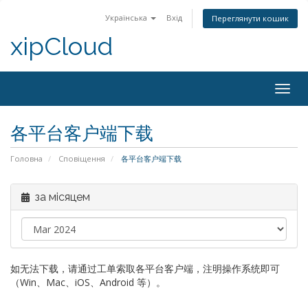
Українська
Вхід
Переглянути кошик
xipCloud
Togg
navig
各平台客户端下载
Головна
Сповіщення
各平台客户端下载
за місяцем
如无法下载，请通过工单索取各平台客户端，注明操作系统即可
（Win、Mac、iOS、Android 等）。